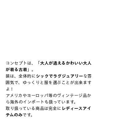
コンセプトは、「
大人が通えるかわいい大人
が着る古着
」。
装は、全体的に
シックでラグジュアリー
な雰
囲気で、ゆっくりと服を選ぶことが出来ます
よ！
アメリカやヨーロッパ等のヴィンテージ品か
ら海外のインポートも扱っています。
取り扱っている商品は完全に
レディースアイ
テムのみ
です。
20代以上の方を対象にしたような、高級感の
ある商品が魅力的です。
セレクトされた商品は、お店の「かわいい大