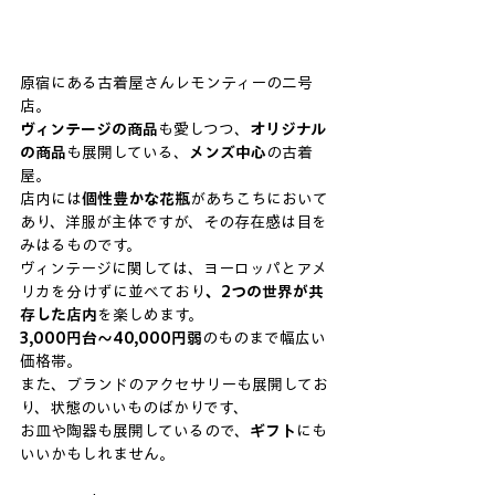
原宿にある古着屋さんレモンティーの二号
店。
ヴィンテージの商品
も愛しつつ、
オリジナル
の商品
も展開している、
メンズ中心
の古着
屋。
店内には
個性豊かな花瓶
があちこちにおいて
あり、洋服が主体ですが、その存在感は目を
みはるものです。
ヴィンテージに関しては、ヨーロッパとアメ
リカを分けずに並べており
、2つの世界が共
存した店内
を楽しめます。
3,000円台〜40,000円弱
のものまで幅広い
価格帯。
また、ブランドのアクセサリーも展開してお
り、状態のいいものばかりです、
お皿や陶器も展開しているので、
ギフト
にも
いいかもしれません。