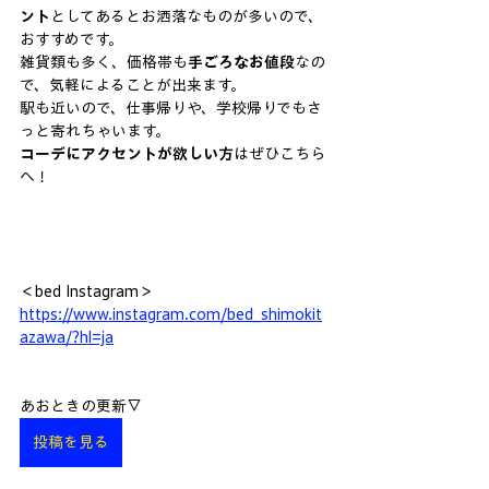
ント
としてあるとお洒落なものが多いので、
おすすめです。
雑貨類も多く、価格帯も
手ごろなお値段
なの
で、気軽によることが出来ます。
駅も近いので、仕事帰りや、学校帰りでもさ
っと寄れちゃいます。
コーデにアクセントが欲しい方
はぜひこちら
へ！
＜bed Instagram＞
https://www.instagram.com/bed_shimokit
azawa/?hl=ja
あおときの更新▽
投稿を見る