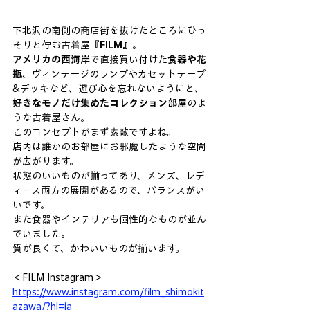
下北沢の南側の商店街を抜けたところにひっ
そりと佇む古着屋『
FILM
』。
アメリカの西海岸
で直接買い付けた
食器や花
瓶
、ヴィンテージのランプやカセットテープ
&デッキなど、遊び心を忘れないようにと、
好きなモノだけ集めたコレクション部屋
のよ
うな古着屋さん。
このコンセプトがまず素敵ですよね。
店内は誰かのお部屋にお邪魔したような空間
が広がります。
状態のいいものが揃ってあり、メンズ、レデ
ィース両方の展開があるので、バランスがい
いです。
また食器やインテリアも個性的なものが並ん
でいました。
質が良くて、かわいいものが揃います。
＜FILM Instagram＞
https://www.instagram.com/film_shimokit
azawa/?hl=ja