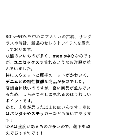
80's~90's
を中心にアメリカの古着、サング
ラスや時計、新品のセレクトアイテムを販売
しております。
状態のいいものが多く、
men's中心
なのです
が、
ユニセックス
で着れるようなお洋服が並
んでいました。
特にスウェットと厚手のニットがかわいく、
デ
ニムとの相性抜群
な商品が多彩でした。
店舗自体狭いのですが、良い商品が並んでい
るため、しらみつぶしに見れるのはうれしい
ポイントです。
あと、店奥が思った以上に広いんです！奥に
は
バンダナやステッカー
なども置いてありま
す！
USAは強度があるものが多いので、靴下も頑
丈でおすすめです！