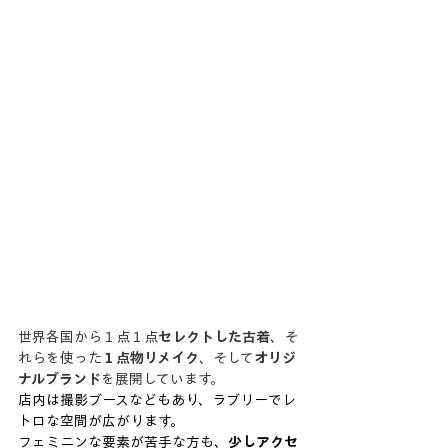
世界各国から１点１点
セレクトした古着
、そ
れらを使った
１点物リメイク
、そして
オリジ
ナルブランド
を展開しています。
店内は撮影ブースなどもあり、ラブリーでレ
トロな空間が広がります。
フェミニンな要素が苦手な方も、
少しアクセ