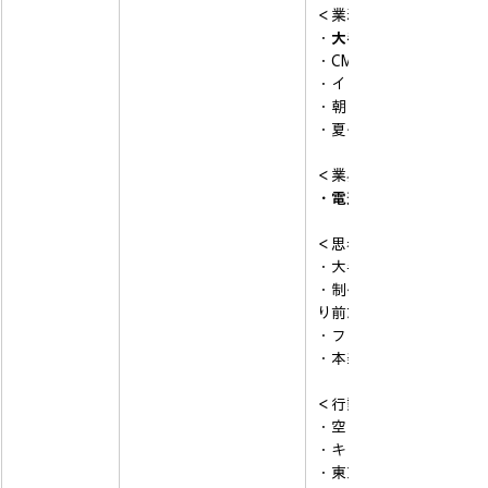
＜業務内容＞
・
大手広告デザインに携
・CMやWeb案にも携わ
・イラストをさせてもら
・朝日を眺める生活を送
・夏休みが前日になくな
＜業界＞
・電通の過労自殺事件
＜思考＞
・大手相手に初めて自分
・制作において人のレイ
り前だけど）
・フィニッシュまで携わ
・本当に自分のやりたい
＜行動＞
・空き時間でコンペに出
・キャラクターコンペで
・東京で出会った仲間とZ