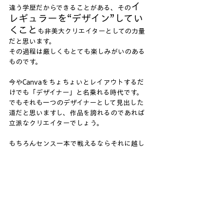
イ
違う学歴だからできることがある、その
レギュラーを“デザイン”してい
くこと
も非美大クリエイターとしての力量
だと思います。
その過程は厳しくもとても楽しみがいのある
ものです。
今やCanvaをちょちょいとレイアウトするだ
けでも「デザイナー」と名乗れる時代です。
でもそれも一つのデザイナーとして見出した
道だと思いますし、作品を誇れるのであれば
立派なクリエイターでしょう。
もちろんセンス一本で戦えるならそれに越し
たことはないですが、それはもはや「アーテ
ィスト」かなと。
もし進路で悩んで良いる方がいたら、相談し
てください。
少しばかりお話しできるかと。