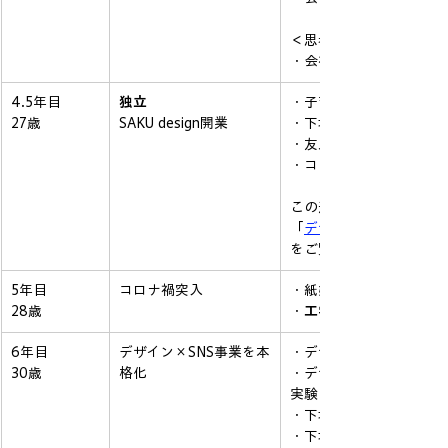
＜思考＞
・会社都合で
4.5年目
独立
・子育て環境を作るべく
27歳
SAKU design開業
・下北沢に事務所を構え
・友人の助言で業種がわ
・コネほぼ０でスタート
この辺の詳しくは
「
デザイナーの独立
をご覧ください！
5年目
コロナ禍突入
・紙媒体案件がほぼ０に
28歳
・
工学部だったこともあ
6年目
デザイン×SNS事業を本
・デザイン案件が安定し
30歳
格化
・デザインの可能性を探る
実験を始める
・下北沢のメディアアカ
・下北沢にマンションを