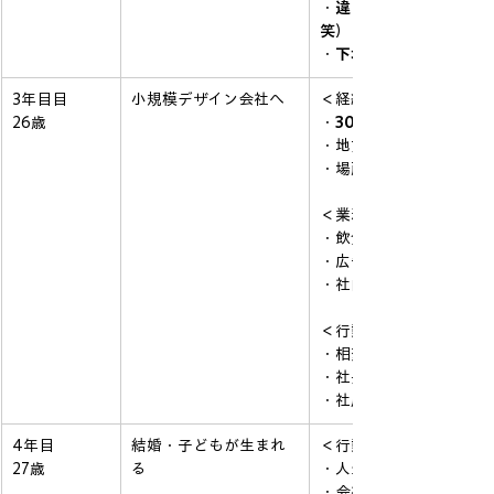
・
違う業界の友だち
笑
）
・
下北で夢追い人たちと
3年目目
小規模デザイン会社へ
＜経緯＞
26歳
・
30歳での独立
・地方デザインと都内デ
・場所は変わらず原宿
＜業務内容＞
・飲食業メインの店内グ
・広告系のアートディレ
・社内マネジメント
＜行動＞
・相変わらずの働き方で
・社長の顔色を伺って謎
・社風を変えるよう試み
4年目
結婚・子どもが生まれ
＜行動＞
27歳
る
・人生の転機が訪れる
・会社の体質、効率改善