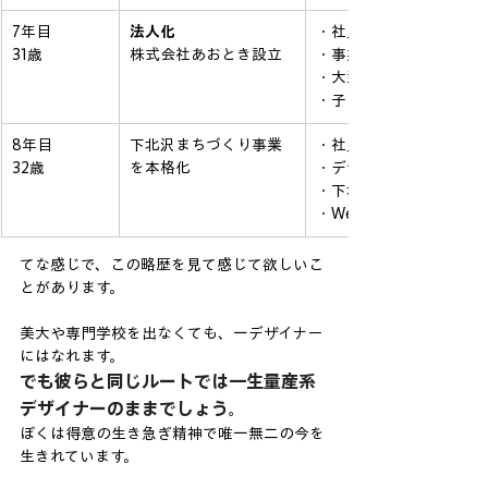
7年目
法人化
・社員2名
31歳
株式会社あおとき設立
・事業拡大にあたり法人
・大型案件も増える
・子どもの保育園送り迎え
8年目
下北沢まちづくり事業
・社員4名、パートナー
32歳
を本格化
・デザイン×まちづくり
・下北沢のイベントの企
・Web３を使ったデザ
てな感じで、この略歴を見て感じて欲しいこ
とがあります。
美大や専門学校を出なくても、一デザイナー
にはなれます。
でも彼らと同じルートでは一生量産系
デザイナーのままでしょう。
ぼくは得意の生き急ぎ精神で唯一無二の今を
生きれています。