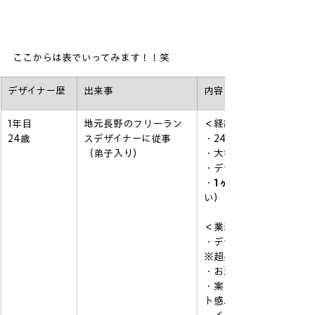
ここからは表でいってみます！！笑
デザイナー歴
出来事
内容
1年目
地元長野のフリーラン
＜経緯＞
24歳
スデザイナーに従事
・24歳
（弟子入り）
・大学の教授経由で紹介
・デザイナーが集まる会
・
1ヶ月でイラレとフォ
い）
＜業務内容＞
・デザインのド基礎を叩
※超感謝です）
・お酒ラベルやイベント
・案出しのお手伝いやモ
ト感、とても好きでした