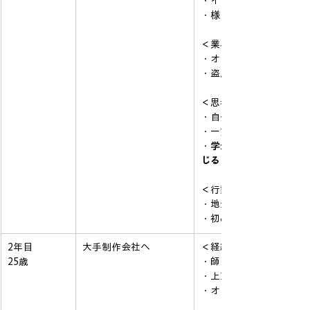
・イラスト業務は任せて
・様々なコンペ会場や展
＜業界＞
・オリンピックロゴ事件
・盗用じゃない派が多く
＜思考＞
・自分の力量不足に絶望
・一方でデザインの可能
・
学生時代の友達がこぞ
じる
（これあるあるな気
＜行動＞
・地元のデザイナーとの
・初めて作ったポスター
2年目
大手制作会社へ
＜経緯＞
25歳
・師匠が東京で働いてい
・上京。下北に住みたか
・オフィスは原宿。チャ