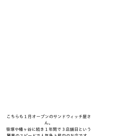
こちらも１月オープンのサンドウィッチ屋さ
ん。
笹塚や幡ヶ谷に続き１年間で３店舗目という
驚異のスピードで人気急上昇中のお店です。