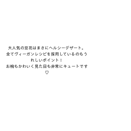
大人気の豆花はまさにヘルシーデザート。
全てヴィーガンレシピを採用しているのもう
れしいポイント！
お椀もかわいく見た目も非常にキュートです
♡
沢山のフルーツと生クリームがトッピングさ
れているので、豆花初心者の私でも
すいすい食べれました！
フードメニューはリニューアルされているの
で、まだ食べていない方は要チェックです！
Ming Teng HAOHAO 明天好好