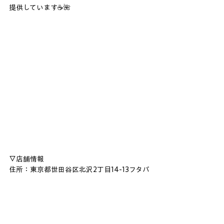
提供しています☕️🌺
⁡▽店舗情報
住所：東京都世田谷区北沢2丁目14-13フタバ
ビル2階
営業時間：
11:00～21:00
定休日：定休日なし
予算：～￥1500