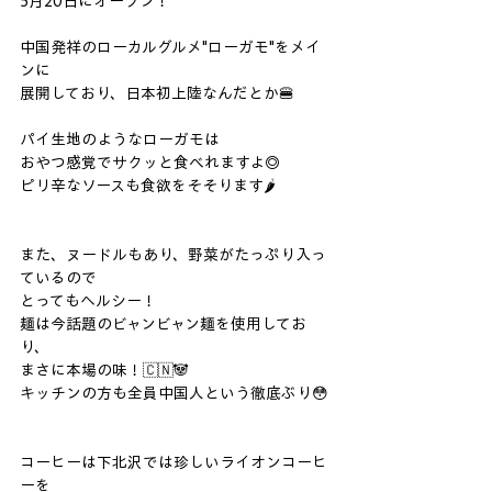
5月20日にオープン！
中国発祥のローカルグルメ"ローガモ"をメイ
ンに
展開しており、日本初上陸なんだとか🍔
パイ生地のようなローガモは
おやつ感覚でサクッと食べれますよ◎
ピリ辛なソースも食欲をそそります🌶
また、ヌードルもあり、野菜がたっぷり入っ
ているので
とってもヘルシー！
麺は今話題のビャンビャン麺を使用してお
り、
まさに本場の味！🇨🇳🐼
キッチンの方も全員中国人という徹底ぶり😳
コーヒーは下北沢では珍しいライオンコーヒ
ーを