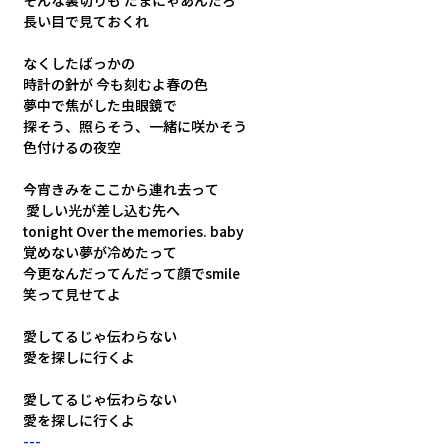
そんな裏切りも たまにゃあんだろ 
長い目で見ておくれ 
なくしたばっかの 
時計の針が 今も刻むよ春の色 
夢中で焦がした虫眼鏡で 
探そう、照らそう、一緒に咲かそう 
色付けるの夜空 
今宵きみをここから連れ去って
 愛しい光が差し込む先へ
tonight Over the memories. baby 
覚めない夢が冷めたって 
今更なんだってんだって顔でsmile 
笑って見せてよ 
愛してるじゃ伝わらない 
愛を探しに行くよ 
愛してるじゃ伝わらない 
愛を探しに行くよ
---