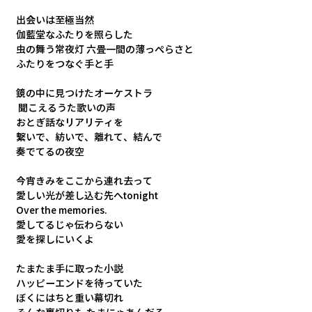
出会いは至極当然 
伽藍堂なふたりを照らした 
虫の舞う常夜灯 六畳一間の薄っぺらさと 
ふたりをつなぐ手と手 
鏡の中に見つけたオーケストラ
 聞こえるうた歌いの声 
おとぎ話なリアリティを 
繋いで、紡いで、離れて、結んで
奏でてるの夜空 
今宵きみをここから連れ去って 
愛しい光が差し込む先へtonight 
Over the memories. 
愛してるじゃ伝わらない 
愛を探しにいくよ 
たまたま手に取った小説 
ハッピーエンドを待っていた 
ぼくにはちと重い幕切れ 