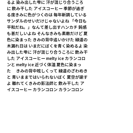
るよ 染み出した雫に 汗が混じり合うころ
に 飲み干した アイスコーヒー 季節が過ぎ
る度きみに色がつくのは 毎年新調している 
サンダルのせいだけじゃないよね 「今日も
平和だね。」なんて差し出すハンカチ 鈍感
も甚だしいよね そんなきみも素敵だけど 夏
色に染まった きみの背中追いかけた 緑道の
木漏れ日は いまだにぼくを青く染めるよ 染
み出した雫に 汗が混じり合うころに 飲み干
した アイスコーヒー melty ice カランコロ
ンと melty ice 近づく体温 夏色に染まっ
た　 きみの背中眩しくって 緑道のざわめき
と 青いままではいられないぼく 夏空が諭す
よ 離れてくきみの影法師と 飲み干した ア
イスコーヒー カランコロン カランコロン