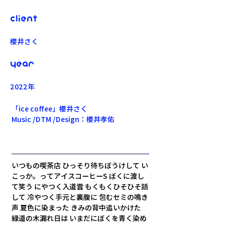
Client
櫻井さく
Year
2022年
「ice coffee」櫻井さく
Music /DTM /Design：櫻井孝佑
いつもの喫茶店 ひっそり待ちぼうけして い
こっか。ってアイスコーヒーS ぼくに渡し
て笑う にやつく入道雲 もくもくひそひそ話
して 冷やつく手元と裏腹に 包むセミの鳴き
声 夏色に染まった きみの背中追いかけた 
緑道の木漏れ日は いまだにぼくを青く染め