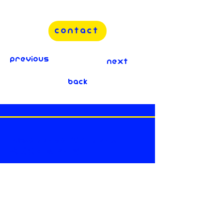
contact
previous
next
back
HAPPY NEW YEAR 2021
下北沢​グラフィックデザインオフィス
株式会社あおとき
東京都世田谷区代沢​5-30-2 リードシ
ー下北沢3F-1, 2F-2
#3F-1 5-30-2 Daizawa,
Setagaya-ku, Tokyo
155-0032
,
Japan