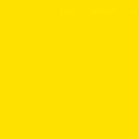
TOP
ABOUT
D