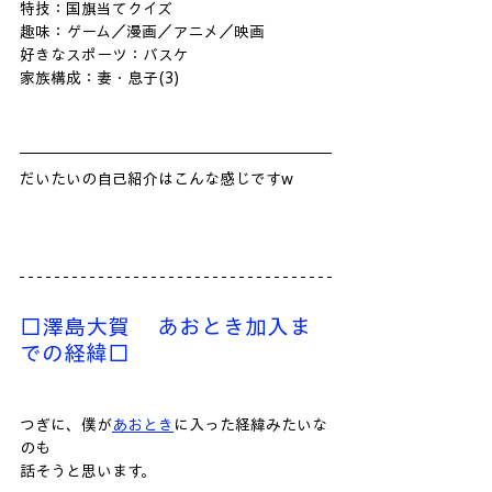
特技：国旗当てクイズ
趣味：ゲーム／漫画／アニメ／映画
好きなスポーツ：バスケ
家族構成：妻・息子(3)
だいたいの自己紹介はこんな感じですw
□澤島大賀 　あおとき加入ま
での経緯□
つぎに、僕が
あおとき
に入った経緯みたいな
のも
話そうと思います。